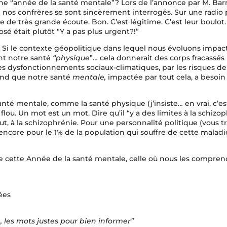
ne “année de la santé mentale”? Lors de l’annonce par M. Barn
e nos confrères se sont sincèrement interrogés. Sur une radio 
 de très grande écoute. Bon. C’est légitime. C’est leur boulot
sé était plutôt “Y a pas plus urgent?!”
 Si le contexte géopolitique dans lequel nous évoluons impact
t notre santé
“physique
”… cela donnerait des corps fracassés 
es dysfonctionnements sociaux-climatiques, par les risques de
end que notre santé
mentale,
impactée par tout cela, a besoin
nté mentale, comme la santé physique (j’insiste… en vrai, c’est
lou. Un mot est un mot. Dire qu’il “y a des limites à la schizo
tout, à la schizophrénie. Pour une personnalité politique (vous 
encore pour le 1% de la population qui souffre de cette maladie
de cette Année de la santé mentale, celle où nous les compren
ées
e, les mots justes pour bien informer”