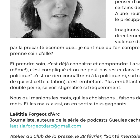
penser d’u
certains d
A une heure
le présuppo
Imaginons.
directemen
violence d
par la précarité économique… je continue ou l’on compr
prenne soin d’elle?
Et prendre soin, c’est déjà connaître et comprendre. La sa
même!), c’est compliqué et on ne peut pas rester dans le f
politique” c’est ne rien connaître ni à la politique ni, sur
de qui est cette citation), c’est embêtant. Plus embêtant 
double peine, se voit stigmatisé si fréquemment.
Nous qui manions les mots, qui les choisissons… faisons 
mots. Et les maux aussi, on en sortira tous gagnants.
Laëtitia Forgeot d’Arc
Journaliste, auteure de la série de podcasts Gueules cach
laetitia.forgeotdarc@gmail.com
Atelier au Club de la presse, le 28 février, “Santé mental