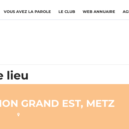
VOUS AVEZ LA PAROLE
LE CLUB
WEB ANNUAIRE
AG
 lieu
ION GRAND EST, METZ