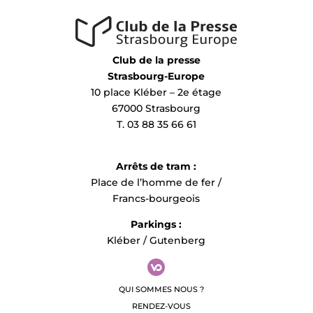
Pour les journalistes qui souhaitent assister à
l’événement, merci de confirmer votre présence à Marie
Knecht par mail à
marie.knecht@unistra.fr
Club de la presse
Strasbourg-Europe
10 place Kléber – 2e étage
IUT Louis Pasteur
67000 Strasbourg
T. 03 88 35 66 61
Marie Knecht – Technicienne communication
+33.3 68 85 25 02 /
marie.knecht@unistra.fr
Arrêts de tram :
iutlps.unistra.fr
Place de l’homme de fer /
Francs-bourgeois
Université de Strasbourg
Parkings :
Alexandre Tatay – Attaché de presse
Kléber / Gutenberg
+33.6 80 52 01 82 /
tatay@unistra.fr
www.unistra.fr
QUI SOMMES NOUS ?
RENDEZ-VOUS
IP_inauguration_Brasserie_IUT_Louis_Pasteur.pdf