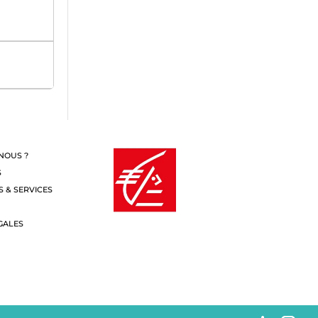
NOUS ?
S
S & SERVICES
GALES