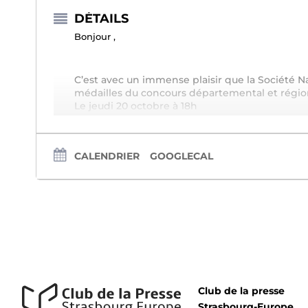
DÉTAILS
Bonjour ,
C’est avec un immense plaisir que la Société N
médailles du concours départemental et région
Le jeudi 20 octobre à 18h
Dans les salons de l’Hôtel de Ville, rue Brûlée.
Merci de confirmer par email à cette adresse
Cordialement ,
CALENDRIER
GOOGLECAL
Bruno D’ALB
E
RTO
M
O
F
eilleurs
uvriers de
rance
Responsable Bas-Rhin du concours
« Un des Meilleurs Apprentis de France »
10 place Kléber 67000 STRASBOURG
Tel :(+33) 03 88 32 84 57
www.dalberto.fr
Club de la presse
Strasbourg-Europe