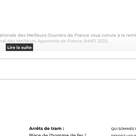
ationale des Meilleurs Ouvriers de France vous convie à la rem
al des Meilleurs Apprentis de France (MAF) 2022.
Lire la suite
 »
dalberto.mof@gmail.com
» votre présence avant le 18/10.
Arrêts de tram :
QUI SOMMES 
Place de l’homme de fer /