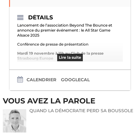
DÉTAILS
Lancement de l’association Beyond The Bounce et
annonce du premier événement : le All Star Game
Alsace 2025
Conférence de presse de présentation
Mardi 19 novembre à 11h au Club de la presse
Lire la suite
Strasbourg Europe
En présence de
Fabien ARNEODO – Président et Fondateur
CALENDRIER
GOOGLECAL
Nicolas HENRY – Directeur de l’évènement All
Star Game Alsace
Contact presse et inscription
VOUS AVEZ LA PAROLE
Beyond The Bounce
QUAND LA DÉMOCRATIE PERD SA BOUSSOLE
ARNEODO Fabien
Email : fabienbeyondthebounce@gmail.com Téléphone
: 06 85 12 67 48
En partenariat avec l’Agence Auguste et Louise.