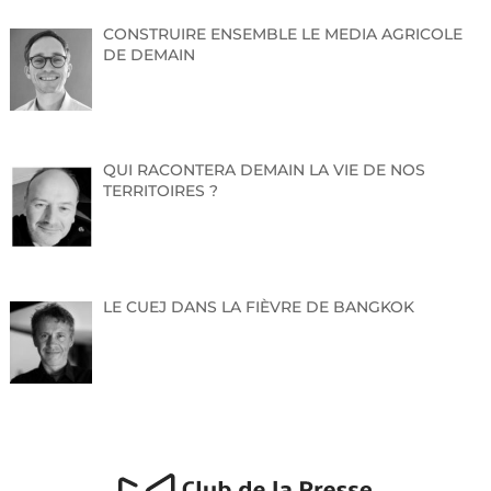
CONSTRUIRE ENSEMBLE LE MEDIA AGRICOLE
Beyond The Bounce, la nouvelle association dédiée au
DE DEMAIN
développement et à l’innovation dans le basketball, est
fière d’annoncer son premier grand événement : le All
Star Game Alsace 2025, qui se tiendra en juin 2025 au
Gymnase de la Rotonde, à Strasbourg.
Créée par des passionnés de basketball et d’innovation,
l’association Beyond The Bounce a pour mission de
QUI RACONTERA DEMAIN LA VIE DE NOS
fédérer la communauté du basketball à travers des
TERRITOIRES ?
événements de qualité, des conseils stratégiques aux
clubs amateurs et professionnels, et des contenus
uniques. Beyond The Bounce se positionne comme un
acteur clé dans l’accompagnement des clubs sportifs à
travers des stratégies innovantes, des solutions
technologiques, et des initiatives axées sur le
LE CUEJ DANS LA FIÈVRE DE BANGKOK
développement et la performance.
All Star Game Alsace 2025 : une journée sportive et
festive
Le All Star Game Alsace 2025 promet de rassembler les
amateurs de basketball pour une journée pleine de
moments forts. Le programme inclura quatre matchs
amateurs tout au long de la journée, mettant en avant
des joueurs et joueuses allant du niveau départemental
au niveau national. Ces rencontres permettront aux