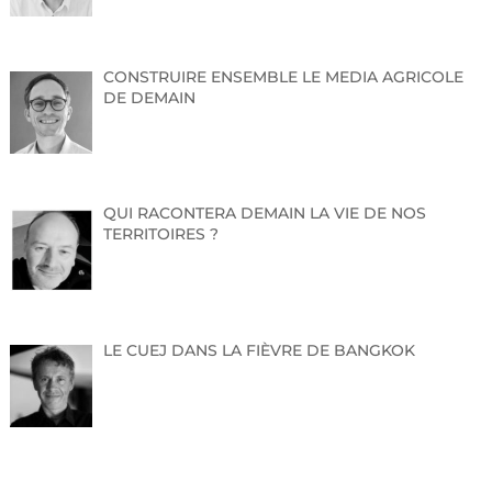
Matin visite du conseil de l’Europe
14h – 15h30 rencontre entre les équipes de l’INET
CONSTRUIRE ENSEMBLE LE MEDIA AGRICOLE
et les 20 ukrainiennes
DE DEMAIN
15h30 – 16h point presse
Demande d’accréditation à adresser à
jeremy.durand@cnfpt.fr
QUI RACONTERA DEMAIN LA VIE DE NOS
TERRITOIRES ?
A propos de l’Institut national des études territoriales
(INET)
L’INET est la grande école du service publique locale. Elle
LE CUEJ DANS LA FIÈVRE DE BANGKOK
forme et accompagne les cadres et futurs cadres de
direction des grandes collectivités territoriales
provenant de toute la France (villes de plus de 40 000
habitants, conseils départementaux, conseils régionaux,
métropoles, intercommunalités…) depuis 1997.
Cette grande école pluridisciplinaire accueille chaque