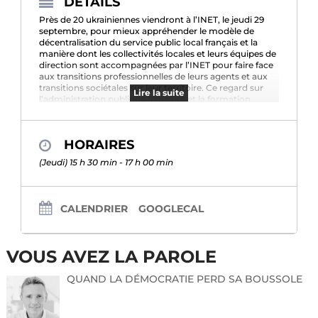
DÉTAILS
Près de 20 ukrainiennes viendront à l’INET, le jeudi 29
septembre, pour mieux appréhender le modèle de
décentralisation du service public local français et la
manière dont les collectivités locales et leurs équipes de
direction sont accompagnées par l’INET pour faire face
aux transitions professionnelles de leurs agents et aux
transitions sociétales sur leur territoire. Ce regard sur
Lire la suite
l’administration publique française et la formation
professionnelle des agents territoriaux seront une
source d’inspiration pour ces ukrainiennes qui
s’engagent à contribuer à la reconstruction de leur pays.
HORAIRES
(Jeudi) 15 h 30 min - 17 h 00 min
Elles viennent de différentes régions d’Ukraine, Kiev,
Lviv, Odessa, de la région de Donetsk ou de Kharkiv.
Toutes sont titulaires d’un master ou d’un doctorat,
CALENDRIER
GOOGLECAL
avec une spécialisation dans les domaines suivants :
administration publique, gestion, droit, le secteur
bancaire et des finances. Cette rencontre s’inscrit dans
leur participation à un programme Leadership à
VOUS AVEZ LA PAROLE
l’Université de Speyer, en Allemagne.
QUAND LA DÉMOCRATIE PERD SA BOUSSOLE
Au programme de la journée du 29 septembre