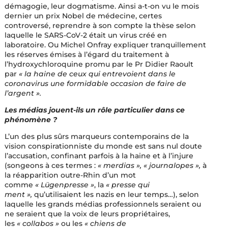
démagogie, leur dogmatisme. Ainsi a-t-on vu le mois
dernier un prix Nobel de médecine, certes
controversé, reprendre à son compte la thèse selon
laquelle le SARS-CoV-2 était un virus créé en
laboratoire. Ou Michel Onfray expliquer tranquillement
les réserves émises à l’égard du traitement à
l’hydroxychloroquine promu par le Pr Didier Raoult
par
« la haine de ceux qui entrevoient dans le
coronavirus une formidable occasion de faire de
l’argent ».
Les médias jouent-ils un rôle particulier dans ce
phénomène ?
L’un des plus sûrs marqueurs contemporains de la
vision conspirationniste du monde est sans nul doute
l’accusation, confinant parfois à la haine et à l’injure
(songeons à ces termes :
« merdias », « journalopes »,
à
la réapparition outre-Rhin d’un mot
comme
« Lügenpresse »
, la
« presse qui
ment »,
qu’utilisaient les nazis en leur temps…), selon
laquelle les grands médias professionnels seraient ou
ne seraient que la voix de leurs propriétaires,
les
« collabos »
ou les
« chiens de