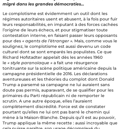
migré dans les grandes démocraties…
Le complotisme est évidemment un outil dont les
régimes autoritaires usent et abusent, à la fois pour fuir
leurs responsabilités, en imputant à des forces cachées
l’origine de leurs échecs, et pour stigmatiser toute
contestation interne, en faisant passer leurs opposants
pour des
« agents de l’étranger ».
Mais, comme vous le
soulignez, le complotisme est aussi devenu un code
culturel dont se sont emparés les populistes. Ce que
Richard Hofstadter appelait dès les années 1960
le
« style paranoïaque »
a fait une résurgence
tonitruante sur la scène politique américaine depuis la
campagne présidentielle de 2016. Les déclarations
aventureuses et les théories du complot dont Donald
Trump a parsemé sa campagne ne lui auraient sans
doute pas permis, auparavant, de se qualifier pour les
primaires du Parti républicain ni de remporter le
scrutin. A une autre époque, elles l’auraient
complètement discrédité. Force est de constater
pourtant qu’elles ne lui ont pas barré le chemin qui
mène à la Maison-Blanche. Depuis qu’il est au pouvoir,
Trump applique la même recette : aussi incroyable que
cela puisse paraître, son usage décomplexé du