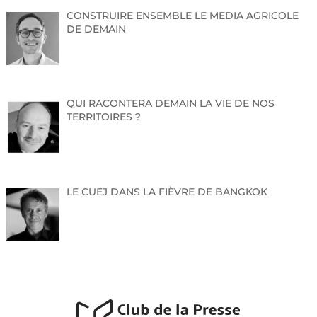
De son ancrage à Strasbourg le festival s’ouvre
CONSTRUIRE ENSEMBLE LE MEDIA AGRICOLE
désormais davantage sur l’Alsace, Obernai, Cernay,
DE DEMAIN
Mulhouse pour faire rayonner les différentes musiques
sacrées du monde dans l’espace rhénan.
QUI RACONTERA DEMAIN LA VIE DE NOS
TERRITOIRES ?
LE CUEJ DANS LA FIÈVRE DE BANGKOK