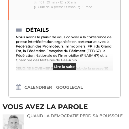
10 h 30 min - 12 h 00 min
Club de la presse Strasbourg Europe
DÉTAILS
Nous avons le plaisir de vous convier à la conférence de
presse interfédération organisée en partenariat avec la
Fédération des Promoteurs Immobiliers (FPI) du Grand
Est, la Fédération Française du Bâtiment (FFB 67), la
Fédération Nationale de l’Immobilier (FNAIM 67) et la
Chambre des Notaires du Bas-Rhin.
Lire la suite
JEUDI 13 NOVEMBRE à 10h30 au Club de la presse 10
place Kléber à Strasbourg
À cette occasion,
CALENDRIER
GOOGLECAL
 Maître Catherine BERTHOL, Présidente de la
Chambre des Notaires du Bas-Rhin,
 Monsieur Olivier KINDER, Président de la FPI du
VOUS AVEZ LA PAROLE
Grand Est,
QUAND LA DÉMOCRATIE PERD SA BOUSSOLE
 Monsieur Frank MAIRE, Président Pôle Habitat FFB
67,