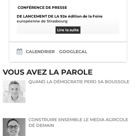
CONFÉRENCE DE PRESSE
DE LANCEMENT DE LA 92e édition de la Foire
européenne de Strasbourg
Lire la suite
Présentation en avant-première des Nouveautés
2024,
et de la mise en valeur de la coopération
franco-allemande
CALENDRIER
GOOGLECAL
Alexandra ROUSIER,
VOUS AVEZ LA PAROLE
Présidente du Directoire de
Strasbourg events
QUAND LA DÉMOCRATIE PERD SA BOUSSOLE
Salem DRICI,
Président du Conseil de Surveillance de
Strasbourg
events
CONSTRUIRE ENSEMBLE LE MEDIA AGRICOLE
Christophe CAILLAUD-JOOS,
DE DEMAIN
Directeur général de Strasbourg events