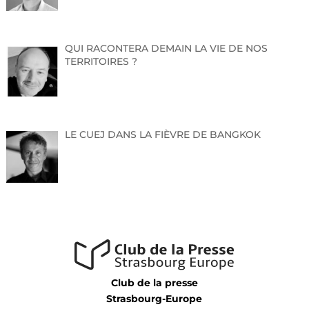
Arnaud GAGNEPAIN,
QUI RACONTERA DEMAIN LA VIE DE NOS
Directeur de la Foire Européenne de Strasbourg
TERRITOIRES ?
En présence des institutions partenaires :
CCI Alsace Eurométropole, Chambre d’Agriculture,
Chambre des Métiers, Collectivité européenne d’Alsace,
LE CUEJ DANS LA FIÈVRE DE BANGKOK
Ville et Eurométropole de Strasbourg…
vous convient le
Jeudi 6 juin à 11h au Parc des Expositions
Contact presse :
Club de la presse
Sabrina Curto-Laverny – sabrina@scl-conseil.com – 06
Strasbourg-Europe
63 30 27 66