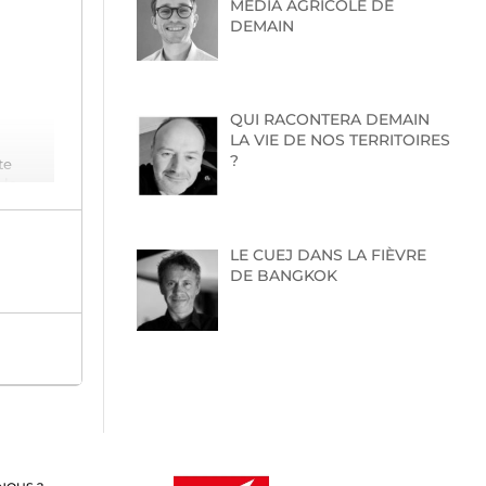
MEDIA AGRICOLE DE
DEMAIN
QUI RACONTERA DEMAIN
LA VIE DE NOS TERRITOIRES
?
te
 le
LE CUEJ DANS LA FIÈVRE
on par
DE BANGKOK
es
urg