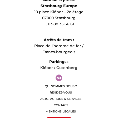
Strasbourg-Europe
10 place Kléber – 2e étage
67000 Strasbourg
T. 03 88 35 66 61
Arrêts de tram :
Place de l’homme de fer /
Francs-bourgeois
Parkings :
Kléber / Gutenberg
Premier rendez-vous de la saison avec l’Orchestre nat
QUI SOMMES NOUS ?
direction de David Reiland et accompagné par Benja
l’un des géants du piano actuel. Un concert assurément 
RENDEZ-VOUS
ACTU, ACTIONS & SERVICES
CONTACT
Au programme :
– Paul Dukas
La Péri
, poème dansé
MENTIONS LÉGALES
– Maurice Ravel
Concerto en sol