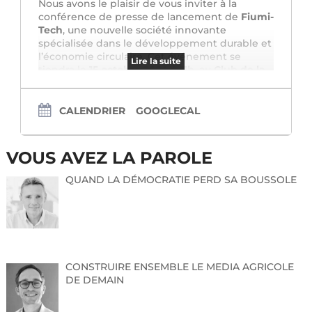
Nous avons le plaisir de vous inviter à la
conférence de presse de lancement de
Fiumi-
Tech
, une nouvelle société innovante
spécialisée dans le développement durable et
l’économie circulaire. Cet événement se
Lire la suite
tiendra le
15 octobre 2024 à 11h
, au
Club de la
Presse Strasbourg Europe
(10 place Kléber,
67000 Strasbourg).
Fiumi-Tech
propose des solutions concrètes
CALENDRIER
GOOGLECAL
et pragmatiques pour accompagner
entreprises et collectivités dans leur transition
écologique. Ce lancement marque également
VOUS AVEZ LA PAROLE
le début de plusieurs projets ambitieux pour
renforcer l’économie circulaire à Strasbourg.
QUAND LA DÉMOCRATIE PERD SA BOUSSOLE
Nous serions honorés de votre présence pour
couvrir cet événement important et découvrir
nos actions pour un avenir plus durable.
Contacts presse :
Lola Ott
Directrice générale
CONSTRUIRE ENSEMBLE LE MEDIA AGRICOLE
direction@fiumi-tech.com
– 06 12 62 02 23
DE DEMAIN