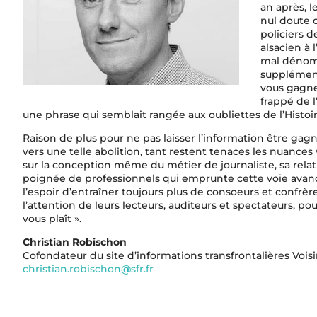
an après, l
nul doute c
policiers 
alsacien à 
mal dénomm
supplémenta
vous gagne
frappé de l
une phrase qui semblait rangée aux oubliettes de l’Histoire
Raison de plus pour ne pas laisser l’information être gag
vers une telle abolition, tant restent tenaces les nuance
sur la conception même du métier de journaliste, sa relat
poignée de professionnels qui emprunte cette voie avan
l’espoir d’entraîner toujours plus de consoeurs et confrèr
l’attention de leurs lecteurs, auditeurs et spectateurs, po
vous plaît ».
Christian Robischon
Cofondateur du site d’informations transfrontalières Voi
christian.robischon@sfr.fr