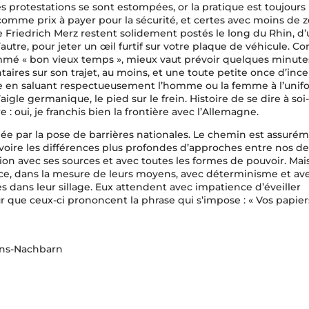
es protestations se sont estompées, or la pratique est toujours 
omme prix à payer pour la sécurité, et certes avec moins de zè
de Friedrich Merz restent solidement postés le long du Rhin, d
l’autre, pour jeter un œil furtif sur votre plaque de véhicule. 
é « bon vieux temps », mieux vaut prévoir quelques minute
ires sur son trajet, au moins, et une toute petite once d’ince
 en saluant respectueusement l’homme ou la femme à l’unif
’aigle germanique, le pied sur le frein. Histoire de se dire à s
 : oui, je franchis bien la frontière avec l’Allemagne.
née par la pose de barrières nationales. Le chemin est assuré
s voire les différences plus profondes d’approches entre nos de
ion avec ses sources et avec toutes les formes de pouvoir. Mais
ce, dans la mesure de leurs moyens, avec déterminisme et av
es dans leur sillage. Eux attendent avec impatience d’éveiller
ur que ceux-ci prononcent la phrase qui s’impose : « Vos papiers,
sins-Nachbarn