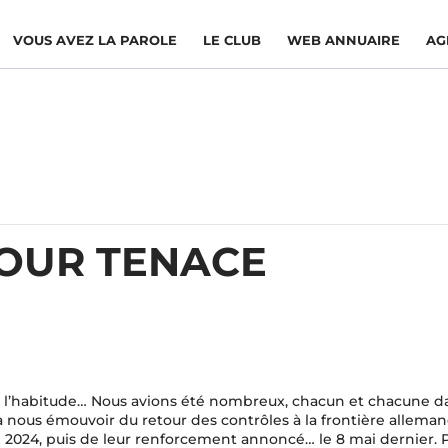
VOUS AVEZ LA PAROLE
LE CLUB
WEB ANNUAIRE
AG
TOUR TENACE
e l’habitude… Nous avions été nombreux, chacun et chacune d
 à nous émouvoir du retour des contrôles à la frontière allema
2024, puis de leur renforcement annoncé… le 8 mai dernier. P