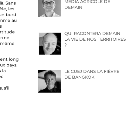
MEDIA AGRICOLE DE
là. Sans
DEMAIN
le, les
’un bord
Comme au
s
rtitude
QUI RACONTERA DEMAIN
orme
LA VIE DE NOS TERRITOIRES
oi-même
?
ment long
ux pays,
 la
LE CUEJ DANS LA FIÈVRE
ec
DE BANGKOK
 s’il