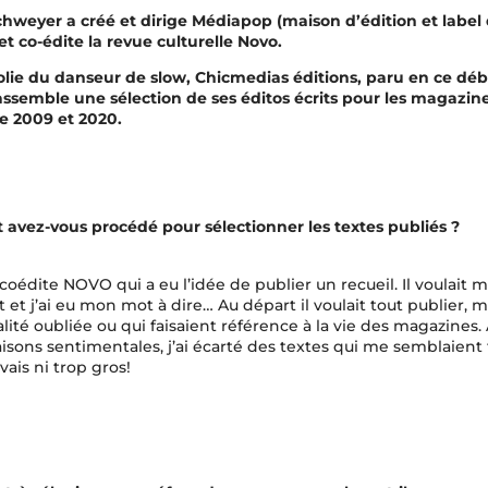
chweyer a créé et dirige Médiapop (maison d’édition et label
et co-édite la revue culturelle Novo.
lie du danseur de slow, Chicmedias éditions, paru en ce dé
assemble une sélection de ses éditos écrits pour les magazin
re 2009 et 2020.
avez-vous procédé pour sélectionner les textes publiés ?
oédite NOVO qui a eu l’idée de publier un recueil. Il voulait me
et j’ai eu mon mot à dire… Au départ il voulait tout publier, ma
ualité oubliée ou qui faisaient référence à la vie des magazines.
isons sentimentales, j’ai écarté des textes qui me semblaient 
vais ni trop gros!