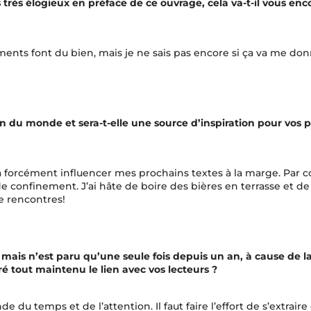
rès élogieux en préface de ce ouvrage, cela va-t-il vous enc
ents font du bien, mais je ne sais pas encore si ça va me do
n du monde et sera-t-elle une source d’inspiration pour vos 
a forcément influencer mes prochains textes à la marge. Par c
de confinement. J’ai hâte de boire des bières en terrasse et de
e rencontres!
ais n’est paru qu’une seule fois depuis un an, à cause de l
 tout maintenu le lien avec vos lecteurs ?
 temps et de l’attention. Il faut faire l’effort de s’extraire 