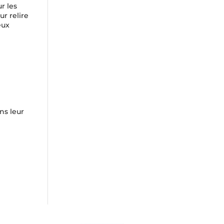
r les
ur relire
eux
ns leur