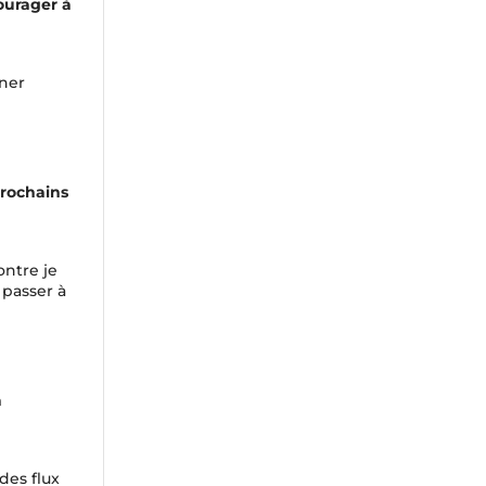
ourager à
nner
prochains
ontre je
 passer à
a
des flux