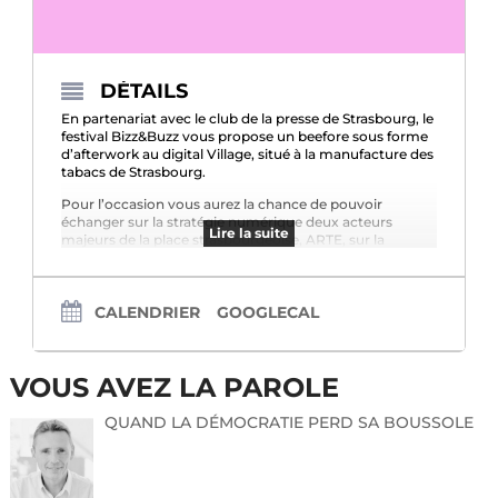
DÉTAILS
En partenariat avec le club de la presse de Strasbourg, le
festival Bizz&Buzz vous propose un beefore sous forme
d’afterwork au digital Village, situé à la manufacture des
tabacs de Strasbourg.
Pour l’occasion vous aurez la chance de pouvoir
échanger sur la stratégie numérique deux acteurs
Lire la suite
majeurs de la place strasbourgeoise, ARTE, sur la
stratégie numérique de l’information en ses temps de
bouleversement avec l’arrivée massive de l’intelligence
artificielle ainsi que la stratégie en matière de
cybersécurité de la région Grand Est avec l’arrivée
CALENDRIER
GOOGLECAL
imminente du Campus Cyber régional, lancée
officiellement le 22 Octobre.
INSCRIPTION
VOUS AVEZ LA PAROLE
QUAND LA DÉMOCRATIE PERD SA BOUSSOLE