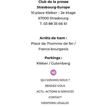
Club de la presse
Strasbourg-Europe
10 place Kléber – 2e étage
Alexandre Tatay – Attaché de presse
67000 Strasbourg
T. 03 88 35 66 61
+33.6 80 52 01 82 /
tatay@unistra.fr
IP_lancement_officiel_cml_unistr
Arrêts de tram :
Place de l’homme de fer /
Francs-bourgeois
Parkings :
Kléber / Gutenberg
QUI SOMMES NOUS ?
RENDEZ-VOUS
ACTU, ACTIONS & SERVICES
CONTACT
MENTIONS LÉGALES