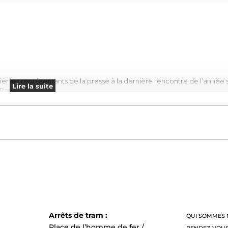
vier les représentants de la presse à la dernière rencontre de l’année 
Lire la suite
Parle ».
 et de la Gustav-Weis-Straße)
Arrêts de tram :
QUI SOMMES 
Place de l’homme de fer /