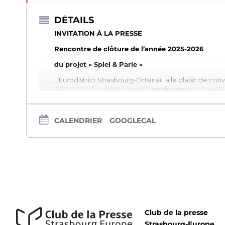
DÉTAILS
INVITATION À LA PRESSE
Rencontre de clôture de l’année 2025-2026
du projet « Spiel & Parle »
L’Eurodistrict Strasbourg-Ortenau a le plaisir de con
2025-2026 du projet éducatif transfrontalier « Spiel & 
Samedi 13 juin 2026
De 10h00 à 13h00
CALENDRIER
GOOGLECAL
Jardin des Deux Rives
– Kehl
(Rendez-vous à l’angle de la Ludwig-Trick-Straße
Club de la presse
Strasbourg-Europe