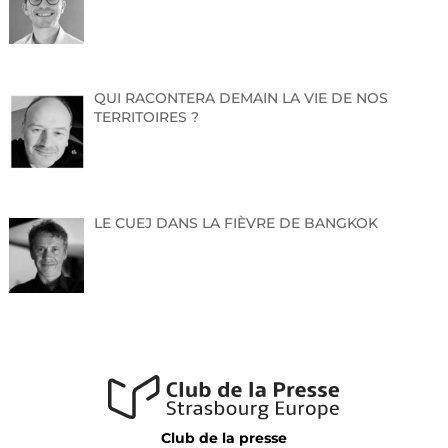
ESPACE PRESSE
QUI RACONTERA DEMAIN LA VIE DE NOS
TERRITOIRES ?
Pour toute information complémentaire, demande
de contenu ou d’interview, n’hésitez pas revenir vers
moi.
Belle journée,
Emilie Jade Vauban
LE CUEJ DANS LA FIÈVRE DE BANGKOK
Responsable presse du NL Contest
presse@nouvelle-ligne.com
06.89.09.74.13
Club de la presse