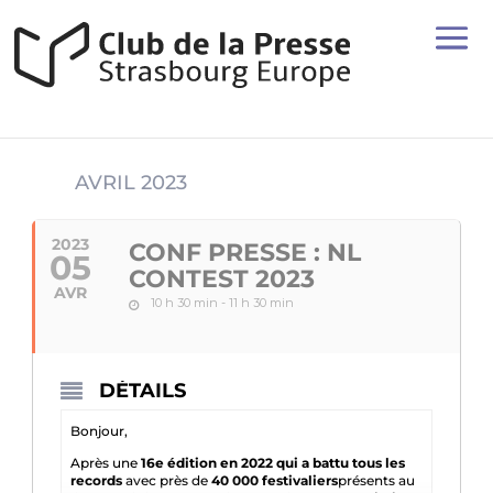
AVRIL 2023
2023
CONF PRESSE : NL
05
CONTEST 2023
AVR
10 h 30 min - 11 h 30 min
DÉTAILS
Bonjour,
Après une
16e édition en 2022 qui a battu tous les
records
avec près de
40 000 festivaliers
présents au