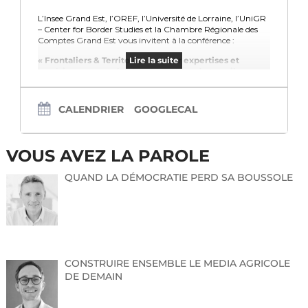
L’Insee Grand Est, l’OREF, l’Université de Lorraine, l’UniGR
– Center for Border Studies et la Chambre Régionale des
Comptes Grand Est vous invitent à la conférence :
« Frontaliers & Territoires : croiser expertises et
Lire la suite
expériences pour éclairer les enjeux du travail
frontalier »
Le mardi 4 novembre 2025, de 14h00 à 17h00
CALENDRIER
GOOGLECAL
À l’Université de Lorraine – Metz, Salle des thèses, Espace
Rabelais (Île du Saulcy)
VOUS AVEZ LA PAROLE
Cette rencontre sera consacrée à la présentation des
résultats récents de l’étude de l’Insee, en partenariat avec
QUAND LA DÉMOCRATIE PERD SA BOUSSOLE
l’OREF, sur les salariés frontaliers entrants.
Cette présentation donnera lieu à des échanges entre
chercheurs et acteurs institutionnels au cours de deux
tables rondes.
Inscription obligatoire :
CONSTRUIRE ENSEMBLE LE MEDIA AGRICOLE
https://grist.numerique.gouv.fr/o/docs/forms/wd9U2FCb95
DE DEMAIN
KtdtfVY56mAu/55
Plus d’informations figurent dans le flyer ci-joint.