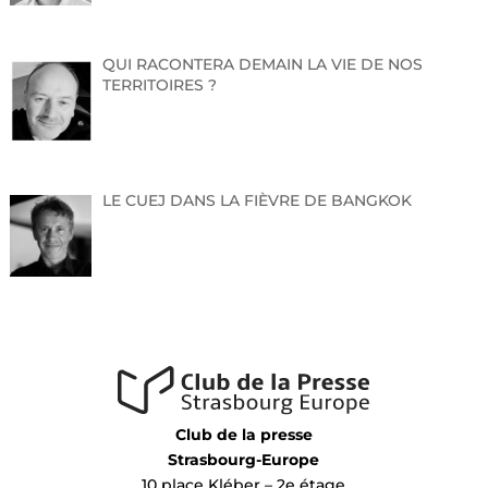
Nous espérons avoir le plaisir de vous compter parmi les
participants.
QUI RACONTERA DEMAIN LA VIE DE NOS
TERRITOIRES ?
Cordialement,
Insee Grand Est
03 88 52 40 77
LE CUEJ DANS LA FIÈVRE DE BANGKOK
Club de la presse
Strasbourg-Europe
10 place Kléber – 2e étage