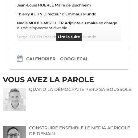
Jean-Louis HOERLÉ Maire de Bischheim
Thierry KUHN Directeur d’Emmaüs Mundo
Nadia MOHIB-MISCHLER Adjointe au maire en charge
du développement durable
Serge HYGEN Président d’Emmaüs Mundo
Lire la suite
ont le plaisir de vous convier à
L’INAUGURATION DE LA FERME URBAINE ET
CALENDRIER
GOOGLECAL
SOLIDAIRE
Conférence de presse à 10h30
Samedi 26 avril 2025
VOUS AVEZ LA PAROLE
Rue du cimetière (sur l’ancien site de la floriculture)
suivie d’un moment de convivialité.
QUAND LA DÉMOCRATIE PERD SA BOUSSOLE
Portes ouvertes et animations toute la journée
Je me tiens à votre disposition pour tout complément
d’information.
Marine Renck
Responsable de la Communication
CONSTRUIRE ENSEMBLE LE MEDIA AGRICOLE
Tél : 03 88 20 83 65 – Port : 06 73 59 16 88
DE DEMAIN