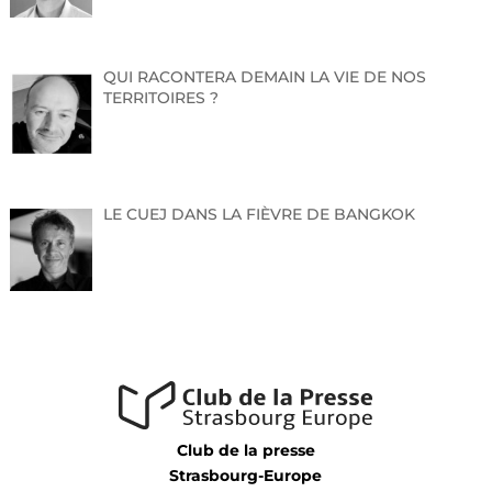
14 rue du Maréchal Juin
STRASBOURG
QUI RACONTERA DEMAIN LA VIE DE NOS
Vous avez la possibilité d’assister à l’événement sous
TERRITOIRES ?
forme de visioconférence, via l’outil Zoom ;
le lien de connexion vous sera transmis la veille de la
conférence de presse.
À l’issue de la conférence de presse, nous restons à
votre disposition pour l’organisation d’interviews.
LE CUEJ DANS LA FIÈVRE DE BANGKOK
Merci de bien vouloir confirmer votre présence
et préciser si vous participerez en présentiel ou en
distanciel
公 03 88 5240 77
dr67-communication-externe@insee.fr
Club de la presse
Strasbourg-Europe