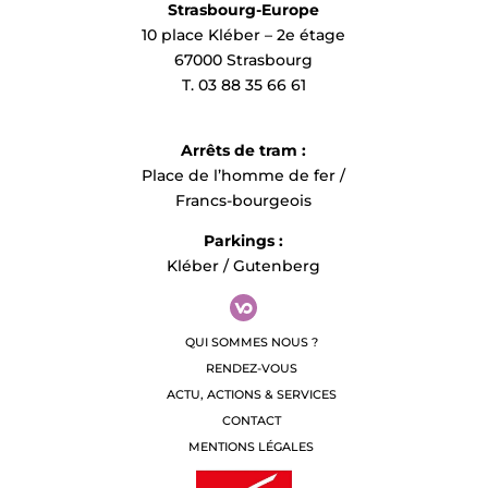
Strasbourg-Europe
enjeux et les priorités que les élus
10 place Kléber – 2e étage
alsaciens pourront poursuivre
pour l’Alsace de demain.
67000 Strasbourg
T. 03 88 35 66 61
Dans ce cadre, les Alsaciennes et
les Alsaciens se sont largement
Arrêts de tram :
exprimés en faveur du retour à
une région Alsace à part entière.
Place de l’homme de fer /
Francs-bourgeois
Ce temps sera suivi d’un moment
Parkings :
convivial.
Kléber / Gutenberg
Merci de confirmer votre
présence à
sylvie.mertz@alsace.eu
QUI SOMMES NOUS ?
RENDEZ-VOUS
ACTU, ACTIONS & SERVICES
CONTACT
MENTIONS LÉGALES
Contact presse :
Sylvie Mertz