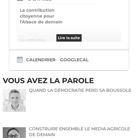
La contribution
citoyenne pour
l’Alsace de demain
Lire la suite
La restitution
CALENDRIER
GOOGLECAL
Dans le cadre du processus
VOUS AVEZ LA PAROLE
démocratique engagé depuis la
création de la Collectivité
QUAND LA DÉMOCRATIE PERD SA BOUSSOLE
européenne d’Alsace pour le
retour de l’Alsace,
Frédéric Bierry, président de la
Collectivité européenne d’Alsace,
a le plaisir de vous inviter à la
restitution de la contribution
CONSTRUIRE ENSEMBLE LE MEDIA AGRICOLE
ème
citoyenne, 3
étape du
DE DEMAIN
processus démocratique, le