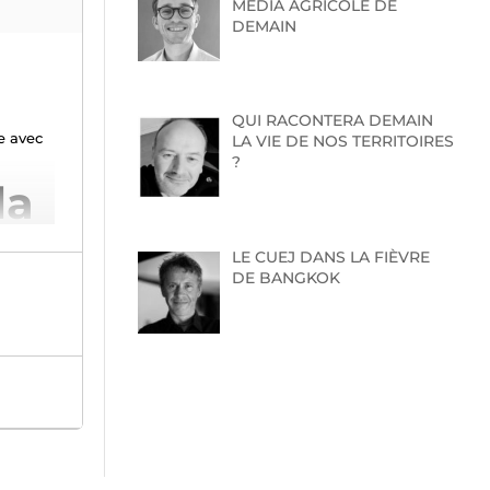
MEDIA AGRICOLE DE
DEMAIN
QUI RACONTERA DEMAIN
e avec
LA VIE DE NOS TERRITOIRES
?
la
LE CUEJ DANS LA FIÈVRE
DE BANGKOK
ultés à
t
le est
on,
des
s,
nts de