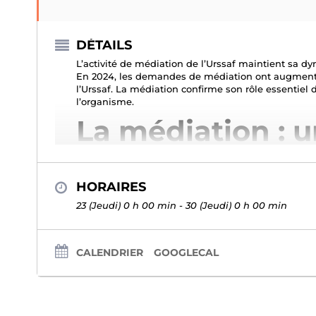
DÉTAILS
L’activité de médiation de l’Urssaf maintient sa 
En 2024, les demandes de médiation ont augmenté 
l’Urssaf. La médiation confirme son rôle essentie
l’organisme.
La médiation : u
relation de conf
HORAIRES
Généralisée en 2019, la médiation est une offre de 
l’occasion de ses démarches auprès de l’Urssaf. Elle 
23 (Jeudi) 0 h 00 min - 30 (Jeudi) 0 h 00 min
indépendance. Cette dernière permet de trouver une
de rapprocher les points de vue entre les usagers 
l’Urssaf s’appuie sur un réseau de 26 médiateurs 
CALENDRIER
GOOGLECAL
Les travailleurs indépendants, ont également la pos
travailleurs indépendants (CPSTI) pour des question
consulter le
communiqué de presse du CPSTI
.
En 2024, 13 378 demandes de médiation ont été f