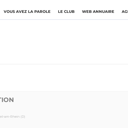
VOUS AVEZ LA PAROLE
LE CLUB
WEB ANNUAIRE
AG
TION
eil-am-Rhein (D)