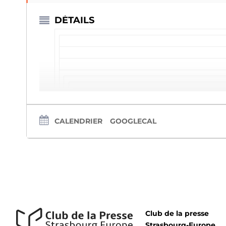
DÉTAILS
Invitation to the press conference
CALENDRIER
GOOGLECAL
Nike: Form Follows Motion
Thursday, 19 September 2024, 2 pm
Club de la presse
Strasbourg-Europe