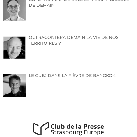
DE DEMAIN
Contact :
Nadia Linda IBIEM
I
Conseillère régionale
Commission Enseignement Supérieur,
recherche et innovation
06 02 19 62 08
I
nadialinda.ibiem@grandest.fr
QUI RACONTERA DEMAIN LA VIE DE NOS
TERRITOIRES ?
LE CUEJ DANS LA FIÈVRE DE BANGKOK