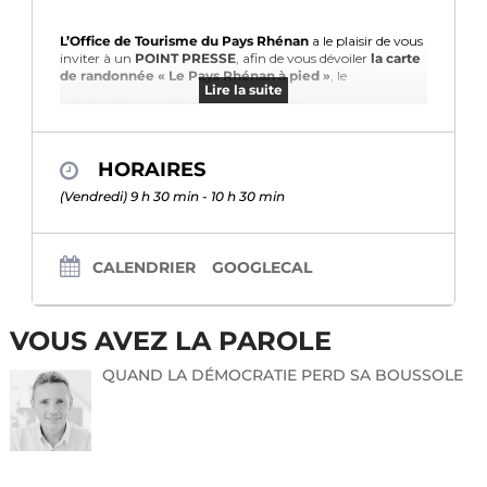
L’Office de Tourisme du Pays Rhénan
a le plaisir de vous
inviter à un
POINT PRESSE
, afin de vous dévoiler
la carte
de randonnée « Le Pays Rhénan à pied »
, le
Lire la suite
VENDREDI 21 OCTOBRE 2022 à 9h30
Au restaurant Au Cheval Noir – 3, rue Saint-Arbogast –
67850
HERRLISHEIM
.
HORAIRES
(Vendredi) 9 h 30 min - 10 h 30 min
Programme :
9h15 : Accueil
CALENDRIER
GOOGLECAL
9h30 : Présentation de la carte de randonnée
10h15 : Petit saut au départ du circuit de la pomme (1km)
pour y découvrir le nouveau panneau de présentation de
VOUS AVEZ LA PAROLE
ce circuit
QUAND LA DÉMOCRATIE PERD SA BOUSSOLE
Merci de bien vouloir me retourner le coupon-réponse ci-
joint d’ici le
20 octobre 17h
.
Nous nous réjouissons de votre venue !