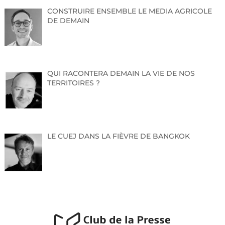
CONSTRUIRE ENSEMBLE LE MEDIA AGRICOLE
Cordialement,
DE DEMAIN
Manuela AICI
Chargée de communication et de promotion
Office de Tourisme du Pays Rhénan
QUI RACONTERA DEMAIN LA VIE DE NOS
TERRITOIRES ?
32, rue du Général de Gaulle | 67410 DRUSENHEIM
Nouveau numéro de téléphone : 07 48 13 21 46
www.visitpaysrhenan.alsace
LE CUEJ DANS LA FIÈVRE DE BANGKOK