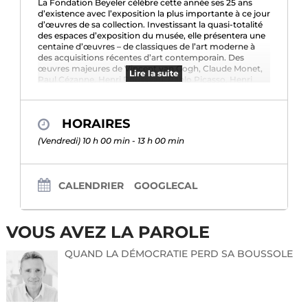
La Fondation Beyeler célèbre cette année ses 25 ans
d’existence avec l’exposition la plus importante à ce jour
d’œuvres de sa collection. Investissant la quasi-totalité
des espaces d’exposition du musée, elle présentera une
centaine d’œuvres – de classiques de l’art moderne à
des acquisitions récentes d’art contemporain. Des
œuvres majeures de Vincent van Gogh, Claude Monet,
Lire la suite
Paul Cézanne, Henri Rousseau, Pablo Picasso, Henri
Matisse, Alberto Giacometti, Mark Rothko, Andy Warhol,
Francis Bacon et Louise Bourgeois seront mises en
rapport avec les positions contemporaines d’entre
HORAIRES
autres Marlene Dumas, Anselm Kiefer, Roni Horn, Felix
Gonzalez-Torres, Tacita Dean et Rachel Whiteread.
(Vendredi) 10 h 00 min - 13 h 00 min
L’exposition offre ainsi une occasion unique à ce jour de
(re)découvrir la collection de la Fondation Beyeler dans
sa pleine qualité et profondeur. Cette exposition
anniversaire sera encore enrichie par l’inclusion de
CALENDRIER
GOOGLECAL
plusieurs sculptures hyperréalistes de l’artiste américain
Duane Hanson. Cette « exposition dans l’exposition »
ouvre des perspectives surprenantes sur les œuvres,
l’architecture, les collaborateurs·rices et les visiteurs·ses
VOUS AVEZ LA PAROLE
de la Fondation Beyeler.
QUAND LA DÉMOCRATIE PERD SA BOUSSOLE
Vous êtes cordialement invités à assister à l’avant-
première le vendredi 28 octobre à partir de 10 heures et
à la conférence média à 11 heures qui se tiendront dans
les locaux de la Fondation Beyeler.