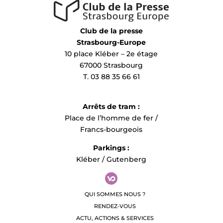
Veuillez trouver
ici
une sélection des images de presse.
Club de la presse
Nous nous tenons à votre entière disposition pour toute
Strasbourg-Europe
demande de complément d’information.
10 place Kléber – 2e étage
67000 Strasbourg
Avec nos meilleures salutations
T. 03 88 35 66 61
Dorothee Dines, Jan Sollberger et Sandra Pfeiffer
Arrêts de tram :
PR & Media Relations
Place de l’homme de fer /
Francs-bourgeois
–
FONDATION BEYELER
Parkings :
presse@fondationbeyeler.ch
Kléber / Gutenberg
QUI SOMMES NOUS ?
RENDEZ-VOUS
ACTU, ACTIONS & SERVICES