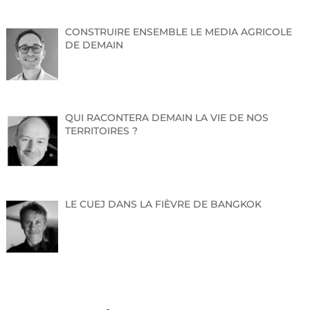
CONSTRUIRE ENSEMBLE LE MEDIA AGRICOLE
Programme
DE DEMAIN
10h Exposition ouverte aux médias
11h Mots de bienvenue par Sam Keller, directeur
de la Fondation Beyeler
Introduction du Raphaël Bouvier, commissaire de
QUI RACONTERA DEMAIN LA VIE DE NOS
l’exposition
TERRITOIRES ?
Les mots de bienvenue et l’introduction auront lieu en
allemand. L’installation pourra également être visitée
après la conférence de presse.
Accréditation
LE CUEJ DANS LA FIÈVRE DE BANGKOK
Merci de vous accréditer pour la visite de presse en
répondant à cet email ou en écrivant à
presse@fondationbeyeler.ch
. Tous·tes les
représentant·e·s des médias intéressé·e·s par une
interview avec les commissaires sont prié·e·s de nous
notifier de leur demande d’interview au préalable.