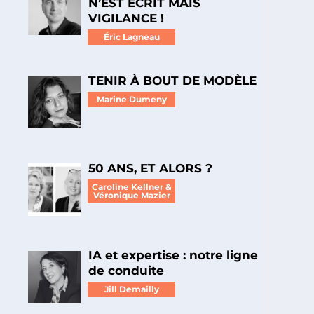
N’EST ÉCRIT MAIS
VIGILANCE !
Éric Lagneau
TENIR À BOUT DE MODÈLE
Marine Dumeny
50 ANS, ET ALORS ?
Caroline Kellner &
Véronique Mazier
IA et expertise : notre ligne
de conduite
Jill Demailly