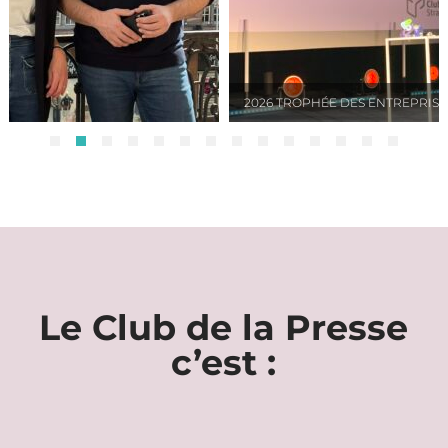
 TROPHÉE DES ENTREPRISES
2026 EDMO
Le Club de la Presse
c’est :