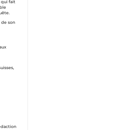
qui fait
able
uête.
 de son
aux
uisses,
édaction