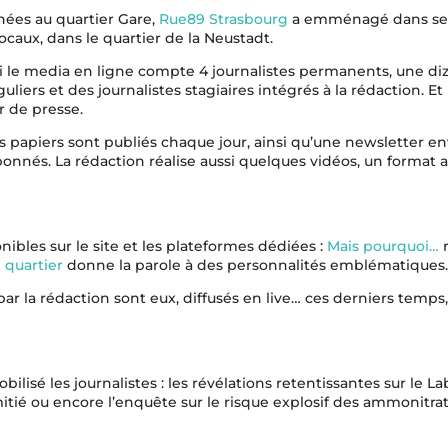
nées au quartier Gare,
Rue89 Strasbourg
a emménagé dans se
caux, dans le quartier de la Neustadt.
i le media en ligne compte 4 journalistes permanents, une di
guliers et des journalistes stagiaires intégrés à la rédaction. Et
r de presse.
is papiers sont publiés chaque jour, ainsi qu’une newsletter e
bonnés. La rédaction réalise aussi quelques vidéos, un format
ibles sur le site et les plateformes dédiées :
Mais pourquoi…
r
 quartier
donne la parole à des personnalités emblématiques.
la rédaction sont eux, diffusés en live… ces derniers temps, il
ilisé les journalistes : les révélations retentissantes sur le L
mitié ou encore l’enquête sur le risque explosif des ammonitra