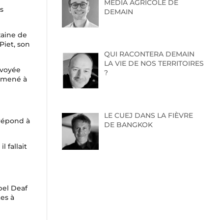
MEDIA AGRICOLE DE
s
DEMAIN
zaine de
 Piet, son
QUI RACONTERA DEMAIN
LA VIE DE NOS TERRITOIRES
nvoyée
?
 amené à
LE CUEJ DANS LA FIÈVRE
épond à
DE BANGKOK
 fallait
abel Deaf
tes à